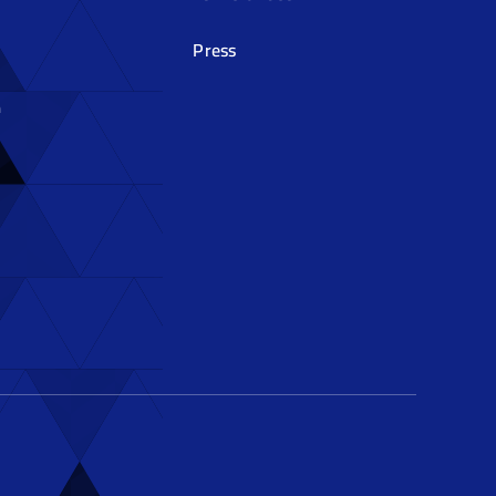
Press
م