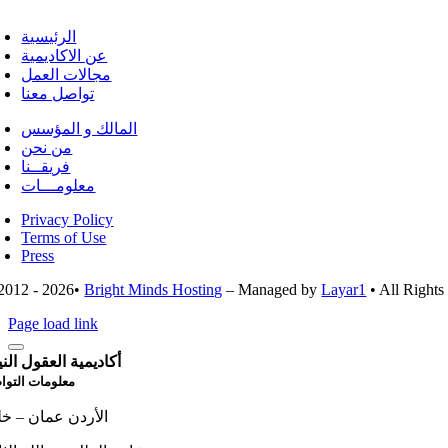
الرئيسية
عن الاكاديمية
مجالات العمل
تواصل معنا
المالك و المؤسس
من نحن
فريقــنا
معلومـــات
Privacy Policy
Terms of Use
Press
2012 - 2026•
Bright Minds Hosting
– Managed by
Layar1
• All Right
Page load link
أكاديمية العقول الني
معلومات التوا
الأردن عمان – خل