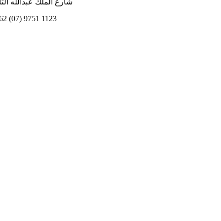
شارع الملك عبدالله الثاني
62 (07) 9751 1123