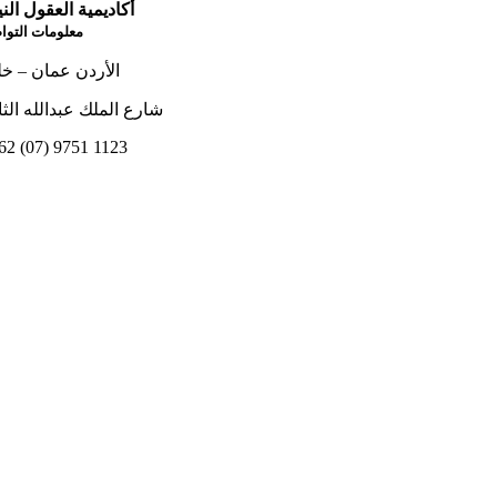
أكاديمية العقول الني
معلومات التوا
الأردن عمان – خل
شارع الملك عبدالله الثاني
62 (07) 9751 1123